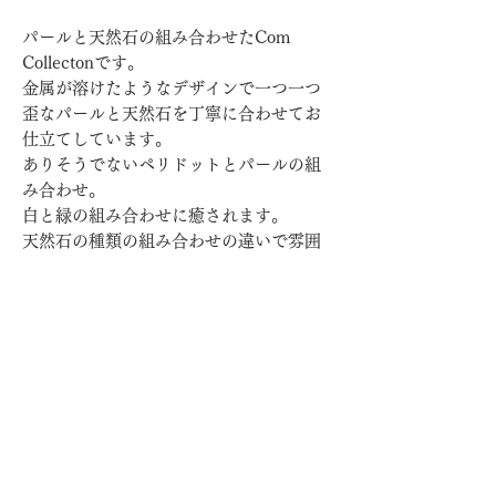
パールと天然石の組み合わせたCom
Collectonです。
金属が溶けたようなデザインで一つ一つ
歪なパールと天然石を丁寧に合わせてお
仕立てしています。
ありそうでないペリドットとパールの組
み合わせ。
白と緑の組み合わせに癒されます。
天然石の種類の組み合わせの違いで雰囲
気がだいぶ違いますので、実際に合わせ
たり雰囲気を想像して楽しくお選びくだ
さい。
こちらは両耳でのお品です。
綺麗めな大人のカジュアルにもお呼ばれ
ファッションにもおすすめです。
キャッチはK10金の周りをシリコンで包
んだパーツを使用しており、耳が痛くな
りにくいです。