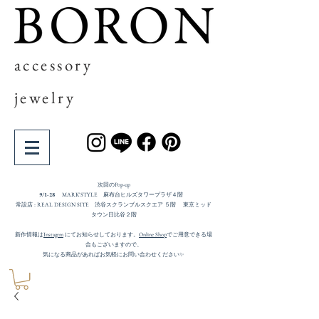
accessory
jewelry
次回の​Pop-up
9/1-28
MARK'STYLE 麻布台ヒルズタワープラザ４階
常設店 : REAL DESIGN SITE 渋谷スクランブルスクエア ５階 東京ミッド
タウン日比谷２階
新作情報は
Instagrm
にてお知らせしております。
Online Shop
でご用意できる場
合もございますので、
気になる商品があればお気軽にお問い合わせください✨