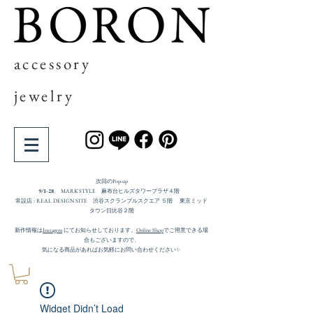
accessory
jewelry
次回の​Pop-up
9/1-28
MARK'STYLE 麻布台ヒルズタワープラザ４階
常設店 : REAL DESIGN SITE 渋谷スクランブルスクエア ５階 東京ミッド
タウン日比谷２階
新作情報は
Instagrm
にてお知らせしております。
Online Shop
でご用意できる場
合もございますので、
気になる商品があればお気軽にお問い合わせください✨
Widget Didn’t Load