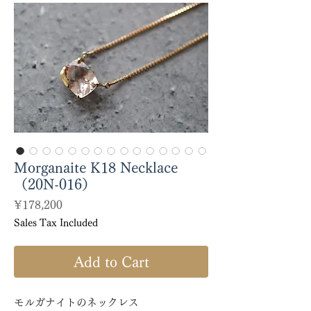
Morganaite K18 Necklace
（20N-016）
Price
¥178,200
Sales Tax Included
Add to Cart
モルガナイトのネックレス