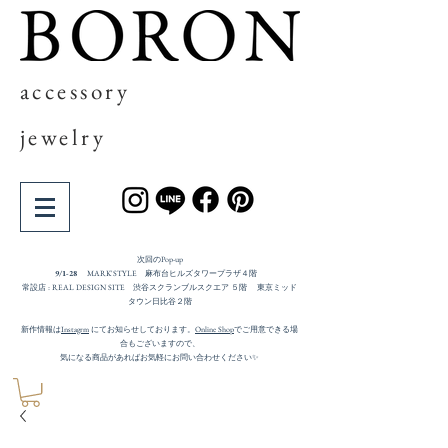
accessory
jewelry
次回の​Pop-up
9/1-28
MARK'STYLE 麻布台ヒルズタワープラザ４階
常設店 : REAL DESIGN SITE 渋谷スクランブルスクエア ５階 東京ミッド
タウン日比谷２階
新作情報は
Instagrm
にてお知らせしております。
Online Shop
でご用意できる場
合もございますので、
気になる商品があればお気軽にお問い合わせください✨