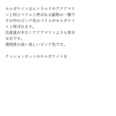
モルガナイトはエメラルドやアクアマリ
ンと同じベリルと呼ばれる鉱物の一種で
その中のピンク色のベリルがモルガナイ
トと呼ばれます。
生産量が少なくアクアマリンよりも希少
な石です。
透明度の高い美しいピンク色です。
クッションカットのモルガナイトを
金属が溶けて覆ったようなMelted metal
Collectionのお仕立てはどこかアンティー
クジュエリーのような雰囲気。
K18金でお仕立てした高級感のあるジュ
エリーです。
上品なお色で様々なシュチュエーション
で使える一生物のネックレスになると思
います。
上品な煌めきと高級感があるベネチアン