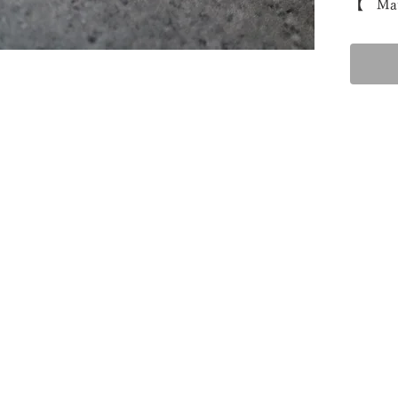
【 Mat
Aquama
K18YG
【 Size
Top： お
チェーン
きな長
またそ
セージ
【 お
使用後
さい。
天然石
合い、
また、
包物）