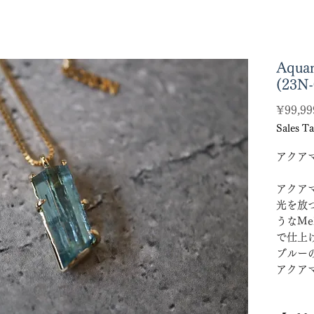
Aquam
(23N-
¥99,99
Sales Ta
アクア
アクア
光を放
うなMel
で仕上
ブルー
アクア