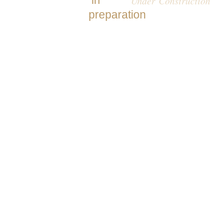
​ in
Under
Construction
preparation