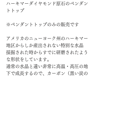
ハーキマーダイヤモンド原石のペンダン
トトップ
※ペンダントトップのみの販売です
アメリカのニューヨーク州のハーキマー
地区からしか産出されない特別な水晶
採掘された時からすでに研磨されたよう
な形状をしています。
通常の水晶と違い非常に高温・高圧の地
下で成長するので、カーボン（黒い炭の
粉が粒上に固まったもの)や気泡を内包し
ているものもあります。
キラキラした輝きとさらに透明度の高さ
で、その内包物を観察し石を楽しませて
くれます。
原石の魅力を感じられるように形を生か
したデザインでお作りしました。