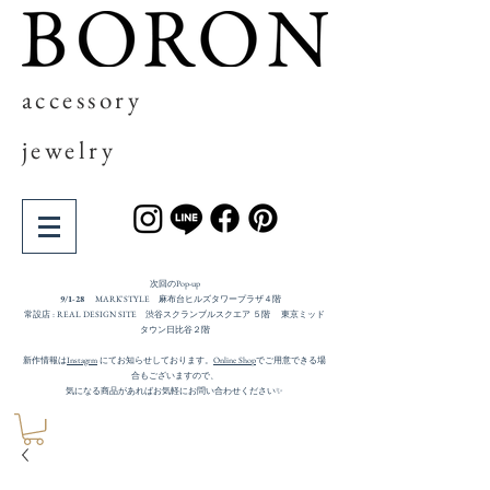
accessory
jewelry
次回の​Pop-up
9/1-28
MARK'STYLE 麻布台ヒルズタワープラザ４階
常設店 : REAL DESIGN SITE 渋谷スクランブルスクエア ５階 東京ミッド
タウン日比谷２階
新作情報は
Instagrm
にてお知らせしております。
Online Shop
でご用意できる場
合もございますので、
気になる商品があればお気軽にお問い合わせください✨