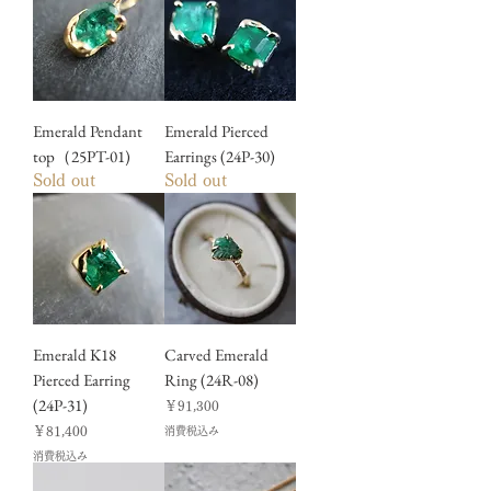
Emerald Pendant
Emerald Pierced
top（25PT-01)
Earrings (24P-30)
Sold out
Sold out
Emerald K18
Carved Emerald
Pierced Earring
Ring (24R-08)
(24P-31)
価格
￥91,300
価格
￥81,400
消費税込み
消費税込み