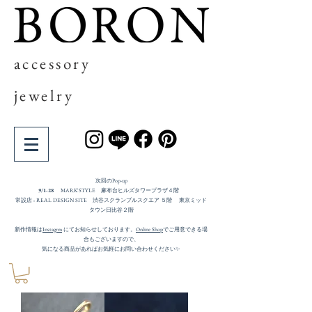
accessory
jewelry
次回の​Pop-up
9/1-28
MARK'STYLE 麻布台ヒルズタワープラザ４階
常設店 : REAL DESIGN SITE 渋谷スクランブルスクエア ５階 東京ミッド
タウン日比谷２階
新作情報は
Instagrm
にてお知らせしております。
Online Shop
でご用意できる場
合もございますので、
気になる商品があればお気軽にお問い合わせください✨