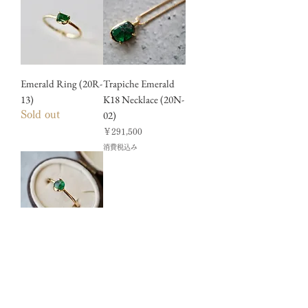
Emerald Ring (20R-
Trapiche Emerald
13)
K18 Necklace (20N-
02)
Sold out
価格
￥291,500
消費税込み
Trapiche Emerald
Ring (20R-14)
価格
￥135,300
消費税込み