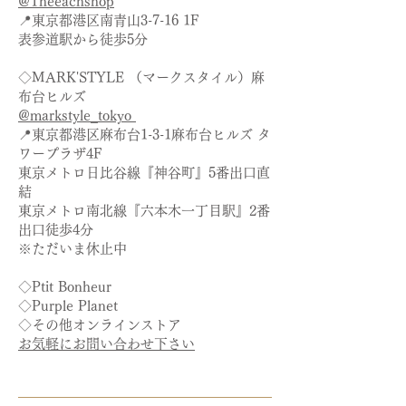
@Theeachshop
📍東京都港区南青山3-7-16 1F
表参道駅から徒歩5分
◇MARK'STYLE （マークスタイル）麻
布台ヒルズ
@markstyle_tokyo
📍東京都港区麻布台1-3-1麻布台ヒルズ タ
ワープラザ4F
東京メトロ日比谷線『神谷町』5番出口直
結
東京メトロ南北線『六本木一丁目駅』2番
出口徒歩4分
​※ただいま休止中
◇Ptit Bonheur
◇Purple Planet
◇その他オンラインストア​
お気軽にお問い合わせ下さい