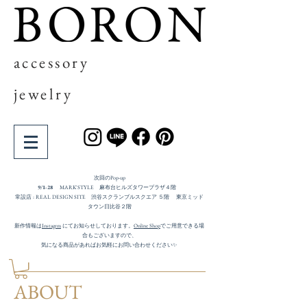
accessory
jewelry
次回の​Pop-up
9/1-28
MARK'STYLE 麻布台ヒルズタワープラザ４階
常設店 : REAL DESIGN SITE 渋谷スクランブルスクエア ５階 東京ミッド
タウン日比谷２階
新作情報は
Instagrm
にてお知らせしております。
Online Shop
でご用意できる場
合もございますので、
気になる商品があればお気軽にお問い合わせください✨
ABOUT