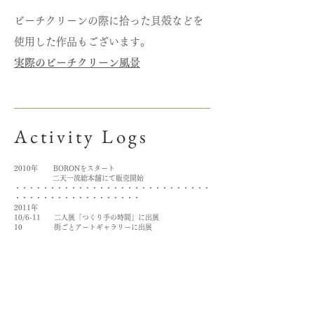
ビーチクリーンの際に拾った貝殻などを
使用した作品もございます。
実際のビーチクリーン風景
Activity Logs
2010年 BORONをスタート
二天一流総本舗にて販売開始
・・・・・・・・・・・・・・・・・・・・・・・・・・・・
・・・・・・・・・・・・・・・・・・
2011年
10/6-11 二人展「つくり手の時間」に出展
10 街ごとアートギャラリーに出展
11 二天一流総本舗さんの靴とコラボアクセ制作
12/2-3 ワークショップ開催
・・・・・・・・・・・・・・・・・・・・・・・・・・・・
・・・・・・・・・・・・・・・・・・
2012年
10/26-11/5 cupika Accessoriey Fair に出展
8/28-9/2 アクセサリー展 Shop&Gallery Ruhm*に出展