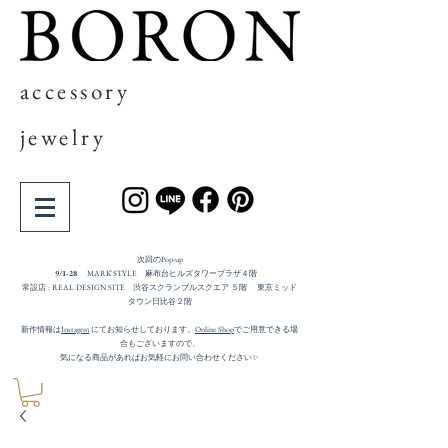
accessory
jewelry
次回の​Pop-up
9/1-28
MARK'STYLE 麻布台ヒルズタワープラザ４階
常設店 : REAL DESIGN SITE 渋谷スクランブルスクエア ５階 東京ミッド
タウン日比谷２階
新作情報は
Instagrm
にてお知らせしております。
Online Shop
でご用意できる場
合もございますので、
気になる商品があればお気軽にお問い合わせください✨