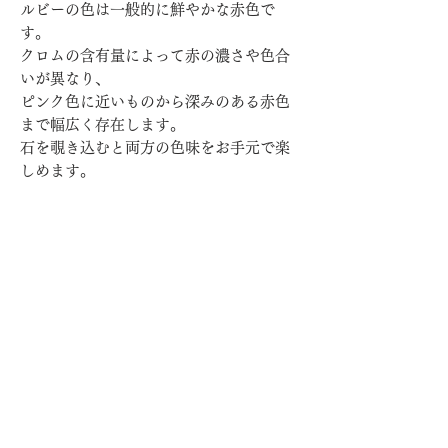
ルビーの色は一般的に鮮やかな赤色で
す。
クロムの含有量によって赤の濃さや色合
いが異なり、
ピンク色に近いものから深みのある赤色
まで幅広く存在します。
石を覗き込むと両方の色味をお手元で楽
しめます。
小粒ながら発色のいい石が装いのアクセ
ントになります。
金属が溶けた様なデザインのMelted
Metal Collection
でお仕立てした１８Kリングです
【 Material 】
Ruby
K18YG
【 Size 】